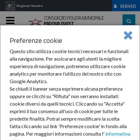
Regione Veneto
SERVIZI
CONSORZIO POLIZIA MUNICIPALE
PADOVA OVEST
MENU
Preferenze cookie
Home
Amministrazione ...
Bandi Di Gara E ...
Sponsorizzazioni
Questo sito utilizza cookie tecnici necessari e funzionali
Sponsorizzazioni
alla navigazione. Per assicurare agli utenti la migliore
esperienza di navigazione, potremmo utilizzare cookie
analytics per monitorare l’utilizzo del nostro sito con
La presente sottosezione contiene:
Google Analytics.
Se chiudi il banner senza esprimere alcuna preferenza
Affidamento di contratti di sponsorizzazione di
oppure se clicchi su "Rifiuta" non verranno installati
lavori, servizi o forniture per importi superiori a
cookie diversi da quelli tecnici. Cliccando su "Accetta"
esprimi il tuo consenso all'uso di cookie per tutte le
quarantamila 40.000 euro:
predette finalità.
Potrai sempre modificare la scelta
1) avviso con il quale si rende nota la ricerca di
fatta cliccando sul link 'Preferenze cookie' in fondo alla
sponsor per specifici interventi, ovvero si comunica
pagina.
Per maggiori informazioni consulta l'
informativa
l'avvenuto ricevimento di una proposta di