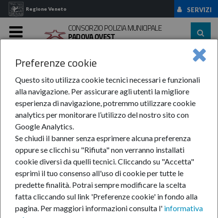
Regione Veneto
SERVIZI
CONSORZIO POLIZIA MUNICIPALE
PADOVA OVEST
MENU
Preferenze cookie
Home
Amministrazione ...
Bandi Di Gara E ...
Obbligo Previsto ...
Questo sito utilizza cookie tecnici necessari e funzionali
Obbligo previsto per i
alla navigazione. Per assicurare agli utenti la migliore
esperienza di navigazione, potremmo utilizzare cookie
soggetti titolari di
analytics per monitorare l’utilizzo del nostro sito con
Google Analytics.
Se chiudi il banner senza esprimere alcuna preferenza
progetti di investimento
oppure se clicchi su "Rifiuta" non verranno installati
cookie diversi da quelli tecnici. Cliccando su "Accetta"
pubblico
esprimi il tuo consenso all'uso di cookie per tutte le
predette finalità.
Potrai sempre modificare la scelta
fatta cliccando sul link 'Preferenze cookie' in fondo alla
Il Consorzio non ha effettuato progetti di
pagina.
Per maggiori informazioni consulta l'
informativa