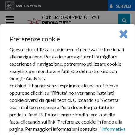
Regione Veneto
SERVIZI
CONSORZIO POLIZIA MUNICIPALE
PADOVA OVEST
MENU
Preferenze cookie
Home
Amministrazione ...
Controlli E ...
Organismi ...
Relazione ...
Questo sito utilizza cookie tecnici necessari e funzionali
alla navigazione. Per assicurare agli utenti la migliore
Relazione Organismi
esperienza di navigazione, potremmo utilizzare cookie
analytics per monitorare l’utilizzo del nostro sito con
Indipendenti di
Google Analytics.
Se chiudi il banner senza esprimere alcuna preferenza
Valutazione
oppure se clicchi su "Rifiuta" non verranno installati
cookie diversi da quelli tecnici. Cliccando su "Accetta"
esprimi il tuo consenso all'uso di cookie per tutte le
predette finalità.
Potrai sempre modificare la scelta
Relazione prevista esplicitamente per gli Organismi
fatta cliccando sul link 'Preferenze cookie' in fondo alla
Indipendenti di Valutazione (art. 14 c. 4, lett. a) del
pagina.
Per maggiori informazioni consulta l'
informativa
D.Lgs. 150/2009) non per il Nucleo di Valutazione di