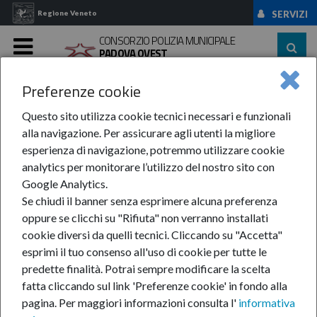
Regione Veneto
SERVIZI
CONSORZIO POLIZIA MUNICIPALE
PADOVA OVEST
MENU
Preferenze cookie
Home
Informazioni
Feedback
Feedback Inviato ...
Questo sito utilizza cookie tecnici necessari e funzionali
Feedback inviato
alla navigazione. Per assicurare agli utenti la migliore
esperienza di navigazione, potremmo utilizzare cookie
correttamente !
analytics per monitorare l’utilizzo del nostro sito con
Google Analytics.
Se chiudi il banner senza esprimere alcuna preferenza
oppure se clicchi su "Rifiuta" non verranno installati
Puoi continuare a navigare il sito.
cookie diversi da quelli tecnici. Cliccando su "Accetta"
esprimi il tuo consenso all'uso di cookie per tutte le
Grazie.
predette finalità.
Potrai sempre modificare la scelta
fatta cliccando sul link 'Preferenze cookie' in fondo alla
pagina.
Per maggiori informazioni consulta l'
informativa