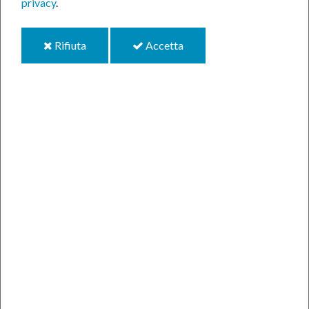
privacy
.
i
i
Rifiuta
Accetta
cookie
cookie
Responsabile
Accessibilità
Note Legali
Privacy
Cookie
Mappa del sito