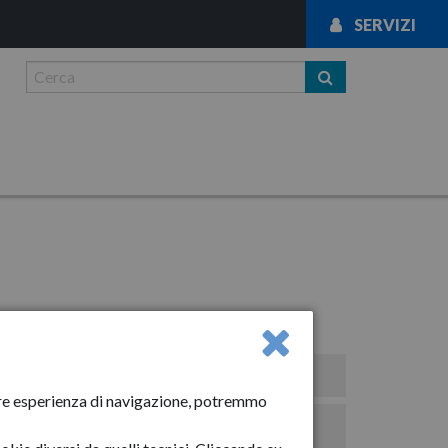
SERVIZI
8
News
liore esperienza di navigazione, potremmo
Avvisi importanti