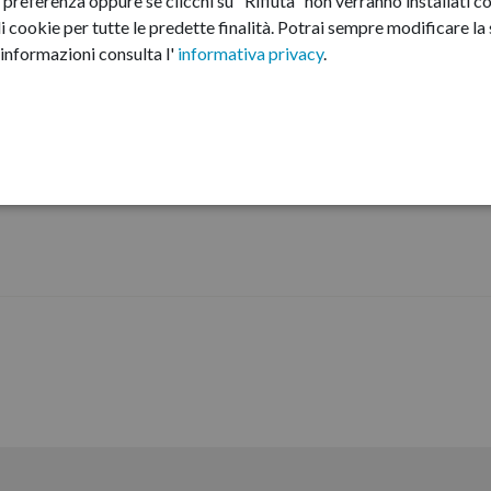
preferenza oppure se clicchi su "Rifiuta" non verranno installati co
i cookie per tutte le predette finalità.
Potrai sempre modificare la s
informazioni consulta l'
informativa privacy
.
ne Rischi Corruttivi e
 Organizzazione (PIAO) 2026 e
gennaio 2026