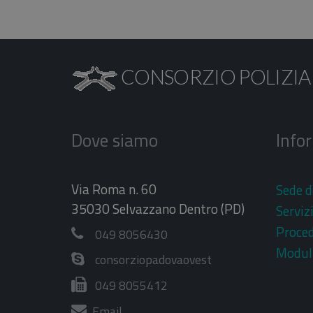
CONSORZIO POLIZIA
Dove siamo
Info
Via Roma n. 60
Sede d
35030 Selvazzano Dentro (PD)
Serviz
Proce
049 8056430
Moduli
consorziopadovaovest
049 8055412
Email