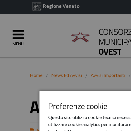
Regione Veneto
CONSORZI
MUNICIP
MENU
OVEST
Home
News Ed Avvisi
Avvisi Importanti
Avviso depos
Preferenze cookie
Questo sito utilizza cookie tecnici necess
utilizzare cookie analytics per monitorare 
8-gen-2026