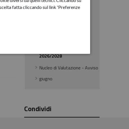
okie diversi da quelli tecnici. Cliccando su
2023
celta fatta cliccando sul link 'Preferenze
2024
2025
2026
Avviso deposito PIAO
2026/2028
Nucleo di Valutazione - Avviso
giugno
Condividi