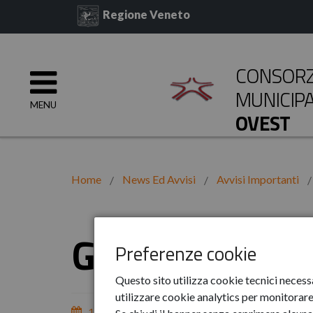
Regione Veneto
CONSORZI
MUNICIP
MENU
OVEST
Home
News Ed Avvisi
Avvisi Importanti
Giugno
Preferenze cookie
Questo sito utilizza cookie tecnici necess
utilizzare cookie analytics per monitorare 
16-giu-2022