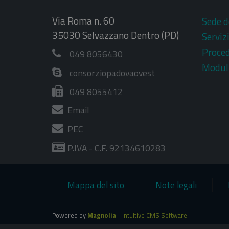
Via Roma n. 60
Sede d
35030 Selvazzano Dentro (PD)
Serviz
Proce
049 8056430
Moduli
consorziopadovaovest
049 8055412
Email
PEC
P.IVA - C.F. 92134610283
Mappa del sito
Note legali
Powered by
Magnolia
- Intuitive CMS Software