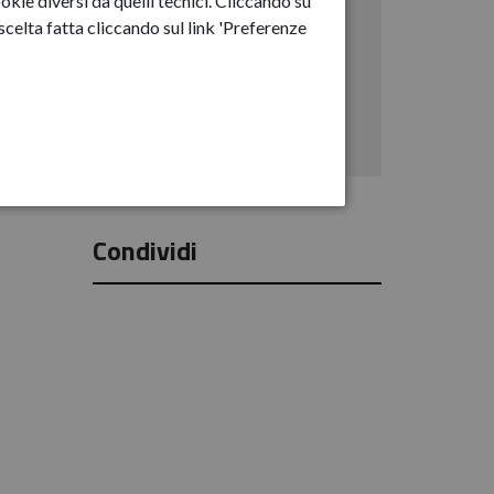
okie diversi da quelli tecnici. Cliccando su
2023
celta fatta cliccando sul link 'Preferenze
EST
2024
2025
2026
Condividi