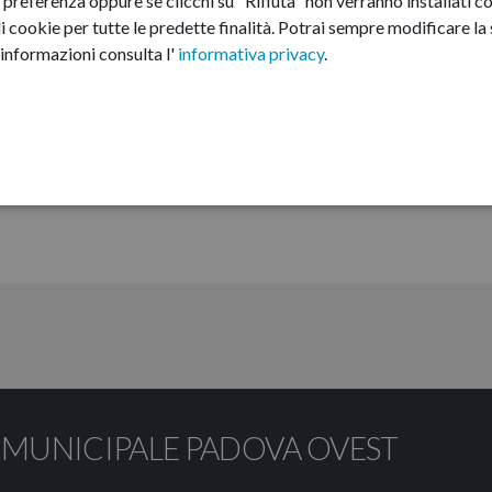
preferenza oppure se clicchi su "Rifiuta" non verranno installati co
i cookie per tutte le predette finalità.
Potrai sempre modificare la s
informazioni consulta l'
informativa privacy
.
 MUNICIPALE PADOVA OVEST