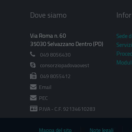
Dove siamo
Info
Via Roma n. 60
Sede d
35030 Selvazzano Dentro (PD)
Serviz
Proce
049 8056430
Moduli
consorziopadovaovest
049 8055412
Email
PEC
P.IVA - C.F. 92134610283
Mappa del sito
Note legali