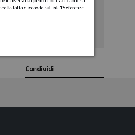
okie diversi da quelli tecnici. Cliccando su
2023
celta fatta cliccando sul link 'Preferenze
2024
2025
2026
Condividi