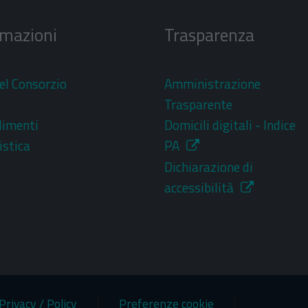
rmazioni
Trasparenza
el Consorzio
Amministrazione
i
Trasparente
dimenti
Domicili digitali - Indice
stica
PA
Dichiarazione di
accessibilità
Privacy / Policy
Preferenze cookie