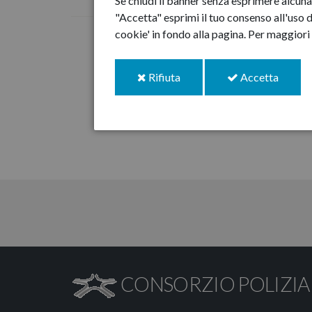
Se chiudi il banner senza esprimere alcuna 
"Accetta" esprimi il tuo consenso all'uso d
cookie' in fondo alla pagina.
Per maggiori 
i
i
Rifiuta
Accetta
cookie
cookie
CONSORZIO POLIZIA