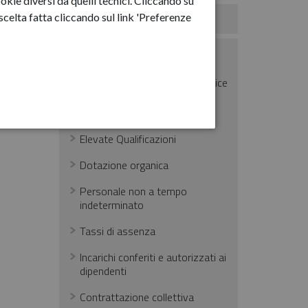
okie diversi da quelli tecnici. Cliccando su
celta fatta cliccando sul link 'Preferenze
Consulenti e collaboratori
Personale
Incarichi amministrativi di vertice
Dirigenti
Elevate Qualificazioni
Dotazione organica
Personale non a tempo
indeterminato
Tassi di assenza
Incarichi conferiti e autorizzati ai
dipendenti
Contrattazione collettiva