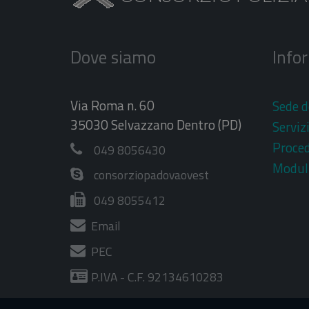
Dove siamo
Info
Via Roma n. 60
Sede d
35030 Selvazzano Dentro (PD)
Serviz
Proce
049 8056430
Moduli
consorziopadovaovest
049 8055412
Email
PEC
P.IVA - C.F. 92134610283