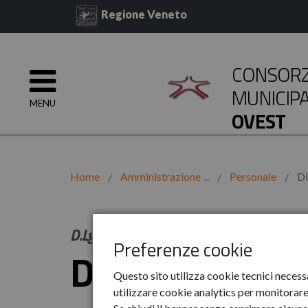
Regione Veneto
CONSORZI
MUNICIP
MENU
OVEST
Home
Amministrazione ...
Personale
Di
D.Lgs 33/2013 art. 10, c. 8, lett. d) art. 1
Preferenze cookie
Dirigenti
Questo sito utilizza cookie tecnici necess
utilizzare cookie analytics per monitorare 