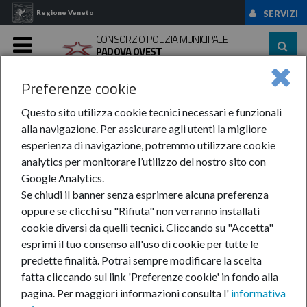
Regione Veneto
SERVIZI
CONSORZIO POLIZIA MUNICIPALE
PADOVA OVEST
MENU
Preferenze cookie
Home
News Ed Avvisi
Avvisi Importanti
Anno 2018
Questo sito utilizza cookie tecnici necessari e funzionali
Anno 2018
alla navigazione. Per assicurare agli utenti la migliore
esperienza di navigazione, potremmo utilizzare cookie
analytics per monitorare l’utilizzo del nostro sito con
Google Analytics.
Se chiudi il banner senza esprimere alcuna preferenza
oppure se clicchi su "Rifiuta" non verranno installati
cookie diversi da quelli tecnici. Cliccando su "Accetta"
In questa sezione:
Anno 2018
esprimi il tuo consenso all'uso di cookie per tutte le
Gennaio
predette finalità.
Potrai sempre modificare la scelta
Febbraio
fatta cliccando sul link 'Preferenze cookie' in fondo alla
Marzo
pagina.
Per maggiori informazioni consulta l'
informativa
Aprile