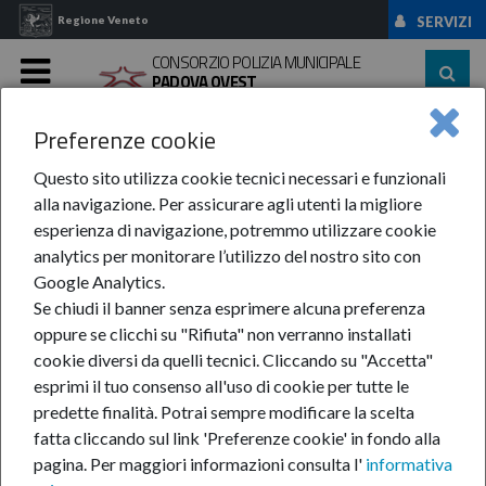
Regione Veneto
SERVIZI
CONSORZIO POLIZIA MUNICIPALE
PADOVA OVEST
MENU
Preferenze cookie
Home
News Ed Avvisi
News
Anno 2017
Questo sito utilizza cookie tecnici necessari e funzionali
Anno 2017
alla navigazione. Per assicurare agli utenti la migliore
esperienza di navigazione, potremmo utilizzare cookie
analytics per monitorare l’utilizzo del nostro sito con
Google Analytics.
Se chiudi il banner senza esprimere alcuna preferenza
oppure se clicchi su "Rifiuta" non verranno installati
cookie diversi da quelli tecnici. Cliccando su "Accetta"
In questa sezione:
Anno 2017
esprimi il tuo consenso all'uso di cookie per tutte le
Gennaio
predette finalità.
Potrai sempre modificare la scelta
Febbraio
fatta cliccando sul link 'Preferenze cookie' in fondo alla
Marzo
pagina.
Per maggiori informazioni consulta l'
informativa
Aprile